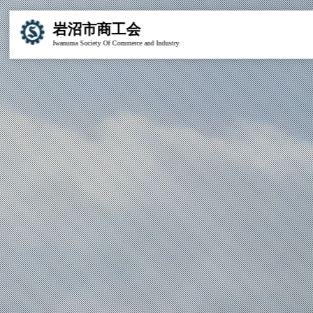
岩沼市商工会
Iwanuma Society Of Commerce and Industry