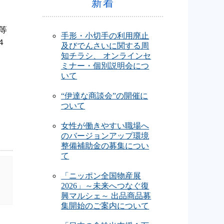
新着
等
手形・小切手の利用廃止
４
及びでんさいに関する周
知チラシ、 オンラインセ
ミナー・個別説明会につ
いて
“伊達な商談会”の開催に
ついて
女性が働きやすい職場へ
のバージョンアップ環境
整備補助金の募集につい
て
「ニッポン全国物産展
2026」～未来へつなぐ復
興マルシェ～ 出品商品募
集開始のご案内について