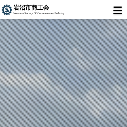
岩沼市商工会
Iwanuma Society Of Commerce and Industry