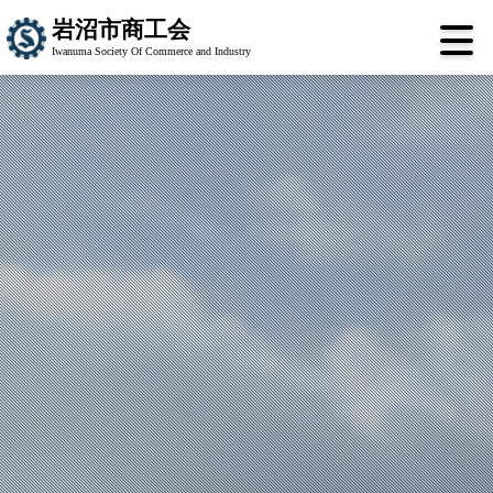
岩沼市商工会
Iwanuma Society Of Commerce and Industry