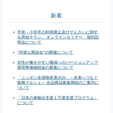
新着
手形・小切手の利用廃止及びでんさいに関す
る周知チラシ、 オンラインセミナー・個別説
明会について
“伊達な商談会”の開催について
女性が働きやすい職場へのバージョンアップ
環境整備補助金の募集について
「ニッポン全国物産展2026」～未来へつなぐ
復興マルシェ～ 出品商品募集開始のご案内に
ついて
「日本の食輸出支援１万者支援プログラム」
について