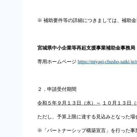
※ 補助要件等の詳細につきましては、補助
宮城県中小企業等再起支援事業補助金事務局
専用ホームページ
https://miyagi-chusho-saiki.jp/r
２．申請受付期間
令和５年
９
月
１３
日（
水
）～
１０
月１
３
日（
ただし、予算上限に達する見込みとなった場
※「パートナーシップ構築宣言」を行った事