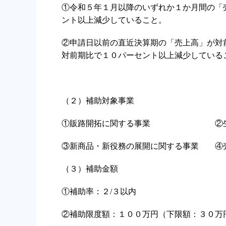
①令和５年１月以降のいずれか１か月間の「
ント以上減少していること。
②申請日以前の直近決算期の「売上高」が対
対前期比で１０パーセント以上減少している
（２）補助対象事業
①販路開拓に関する事業 ②生産
③新商品・新役務の展開に関する事業 ④
（３）補助金額
①補助率：２/３以内
②補助限度額：１００万円（下限額：３０万