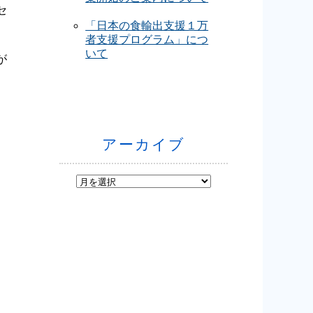
セ
「日本の食輸出支援１万
者支援プログラム」につ
いて
が
アーカイブ