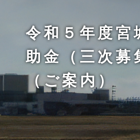
令和５年度宮
助金（三次募
（ご案内）