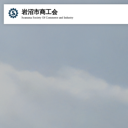
岩沼市商工会
Iwanuma Society Of Commerce and Industry