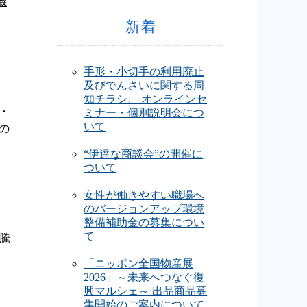
機
新着
手形・小切手の利用廃止
及びでんさいに関する周
知チラシ、 オンラインセ
・
ミナー・個別説明会につ
いて
の
“伊達な商談会”の開催に
ついて
女性が働きやすい職場へ
のバージョンアップ環境
整備補助金の募集につい
て
騰
「ニッポン全国物産展
2026」～未来へつなぐ復
興マルシェ～ 出品商品募
集開始のご案内について