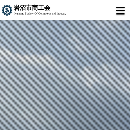
岩沼市商工会
Iwanuma Society Of Commerce and Industry