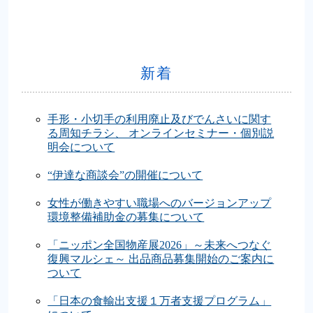
新着
手形・小切手の利用廃止及びでんさいに関す
る周知チラシ、 オンラインセミナー・個別説
明会について
“伊達な商談会”の開催について
女性が働きやすい職場へのバージョンアップ
環境整備補助金の募集について
「ニッポン全国物産展2026」～未来へつなぐ
復興マルシェ～ 出品商品募集開始のご案内に
ついて
「日本の食輸出支援１万者支援プログラム」