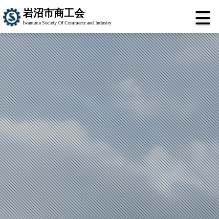
岩沼市商工会
Iwanuma Society Of Commerce and Industry