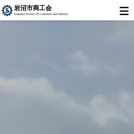
岩沼市商工会
Iwanuma Society Of Commerce and Industry