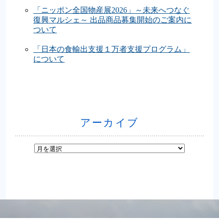
「ニッポン全国物産展2026」～未来へつなぐ
復興マルシェ～ 出品商品募集開始のご案内に
ついて
「日本の食輸出支援１万者支援プログラム」
について
アーカイブ