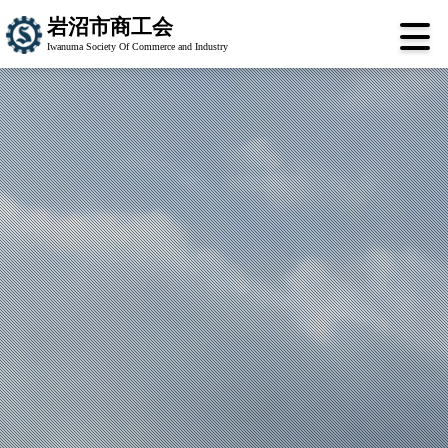
岩沼市商工会
Iwanuma Society Of Commerce and Industry