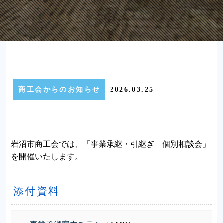
商工会からのお知らせ
2026.03.25
岩沼市商工会では、「事業承継・引継ぎ 個別相談会」
を開催いたします。
添付資料