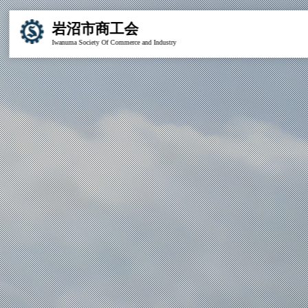
岩沼市商工会
Iwanuma Society Of Commerce and Industry