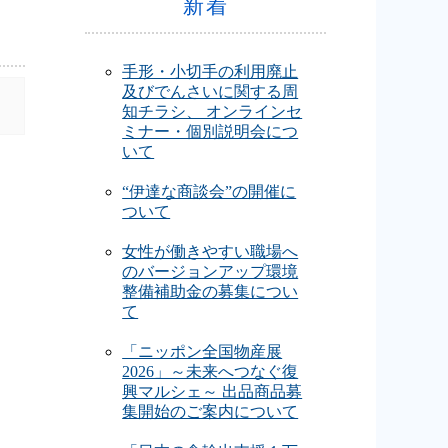
新着
手形・小切手の利用廃止
及びでんさいに関する周
知チラシ、 オンラインセ
ミナー・個別説明会につ
いて
“伊達な商談会”の開催に
ついて
女性が働きやすい職場へ
のバージョンアップ環境
整備補助金の募集につい
て
「ニッポン全国物産展
2026」～未来へつなぐ復
興マルシェ～ 出品商品募
集開始のご案内について