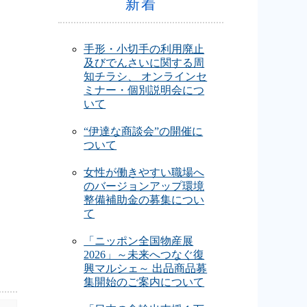
新着
手形・小切手の利用廃止
及びでんさいに関する周
知チラシ、 オンラインセ
ミナー・個別説明会につ
いて
“伊達な商談会”の開催に
ついて
女性が働きやすい職場へ
のバージョンアップ環境
整備補助金の募集につい
て
「ニッポン全国物産展
2026」～未来へつなぐ復
興マルシェ～ 出品商品募
集開始のご案内について