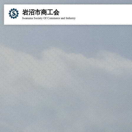
岩沼市商工会
Iwanuma Society Of Commerce and Industry