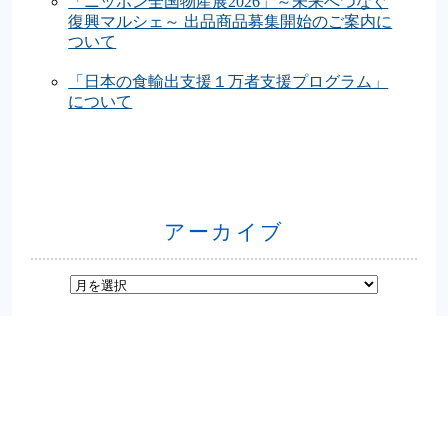
「ニッポン全国物産展2026」～未来へつなぐ
復興マルシェ～ 出品商品募集開始のご案内に
ついて
「日本の食輸出支援１万者支援プログラム」
について
アーカイブ