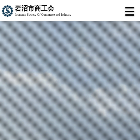
岩沼市商工会
Iwanuma Society Of Commerce and Industry