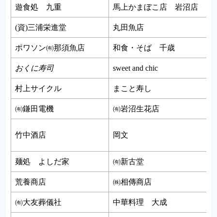
遊食処 九重
馬上かまぼこ店 岩沼店
(資)三浦栄進堂
丸田魚店
ポワソン㈲那須魚店
和食・そば 千歳
おくに寿司
sweet and chic
村上サイクル
まこと寿し
㈲鎌田電機
㈲岩沼生花店
竹中酒店
岡文
麺処 よしだ家
㈲新古堂
荒養商店
㈱相傳商店
㈲大友葬儀社
中華料理 大成