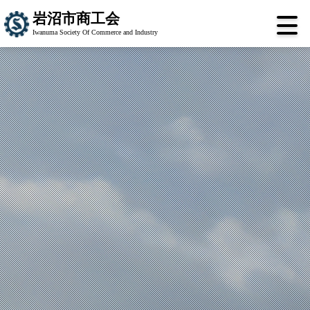
岩沼市商工会
Iwanuma Society Of Commerce and Industry