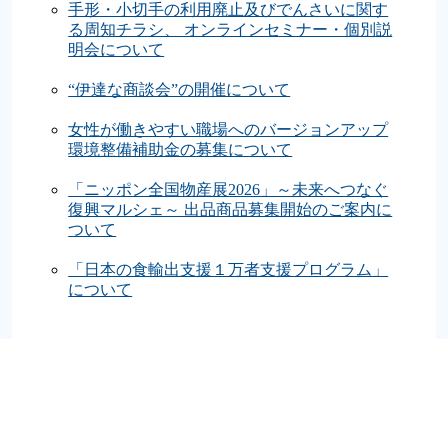
手形・小切手の利用廃止及びでんさいに関す
る周知チラシ、 オンラインセミナー・個別説
明会について
“伊達な商談会”の開催について
女性が働きやすい職場へのバージョンアップ
環境整備補助金の募集について
「ニッポン全国物産展2026」～未来へつなぐ
復興マルシェ～ 出品商品募集開始のご案内に
ついて
「日本の食輸出支援１万者支援プログラム」
について
アーカイブ