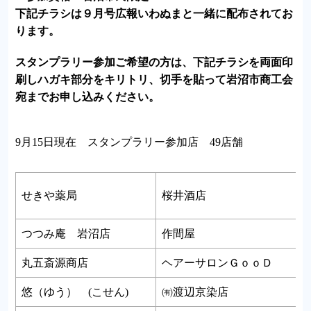
下記チラシは９月号広報いわぬまと一緒に配布されてお
ります。
スタンプラリー参加ご希望の方は、下記チラシを両面印
刷しハガキ部分をキリトリ、切手を貼って岩沼市商工会
宛までお申し込みください。
9月15日現在 スタンプラリー参加店 49店舗
せきや薬局
桜井酒店
つつみ庵 岩沼店
作間屋
丸五斎源商店
ヘアーサロンＧｏｏＤ
悠（ゆう） (こせん)
㈲渡辺京染店