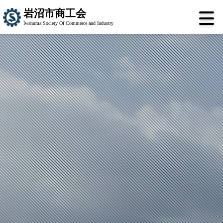
岩沼市商工会
Iwanuma Society Of Commerce and Industry