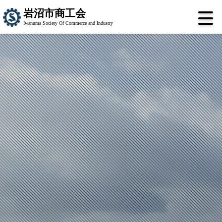
岩沼市商工会
Iwanuma Society Of Commerce and Industry