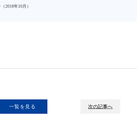
号（2018年10月）
一覧を見る
次の記事へ