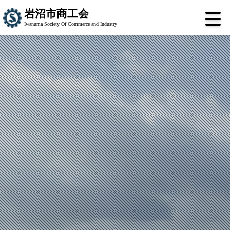
岩沼市商工会
Iwanuma Society Of Commerce and Industry