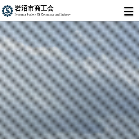
岩沼市商工会
Iwanuma Society Of Commerce and Industry