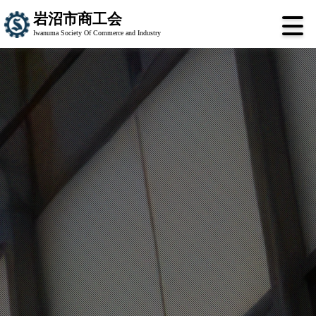
岩沼市商工会
Iwanuma Society Of Commerce and Industry