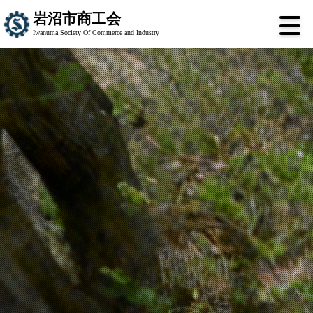
岩沼市商工会
Iwanuma Society Of Commerce and Industry