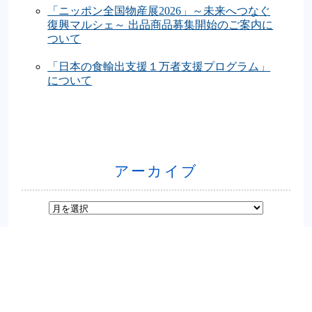
「ニッポン全国物産展2026」～未来へつなぐ
復興マルシェ～ 出品商品募集開始のご案内に
ついて
「日本の食輸出支援１万者支援プログラム」
について
アーカイブ