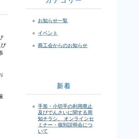
カテゴリー
お知らせ一覧
イベント
び
及び
商工会からのお知らせ
添
お
新着
厳
手形・小切手の利用廃止
及びでんさいに関する周
知チラシ、 オンラインセ
ミナー・個別説明会につ
いて