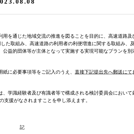
023.08.08
利用を通じた地域交流の推進を図ることを目的に、高速道路及
を活用した取組み、高速道路の利用者の利便増進に関する取組み、
、公益的団体等が主体となって実施する実現可能なプランを別
用紙に必要事項等をご記入のうえ、
直接下記提出先へ郵送にて
。
は、学識経験者及び有識者等で構成される検討委員会において
円の支援がなされますことを申し添えます。
記