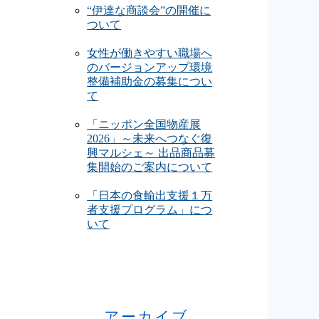
“伊達な商談会”の開催に
ついて
女性が働きやすい職場へ
のバージョンアップ環境
整備補助金の募集につい
て
「ニッポン全国物産展
2026」～未来へつなぐ復
興マルシェ～ 出品商品募
集開始のご案内について
「日本の食輸出支援１万
者支援プログラム」につ
いて
アーカイブ