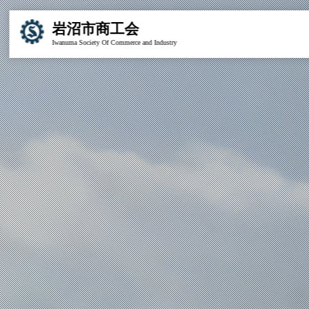
岩沼市商工会
Iwanuma Society Of Commerce and Industry