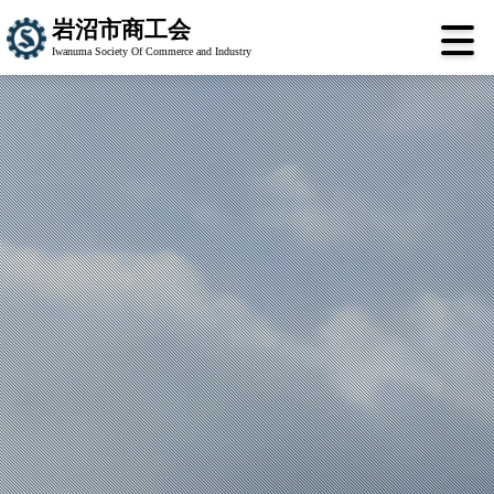
岩沼市商工会
Iwanuma Society Of Commerce and Industry