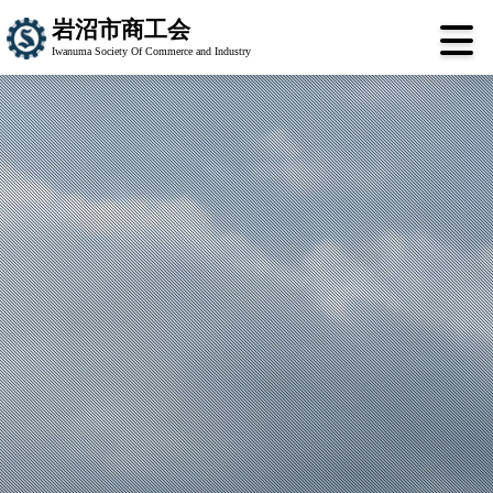
岩沼市商工会
Iwanuma Society Of Commerce and Industry