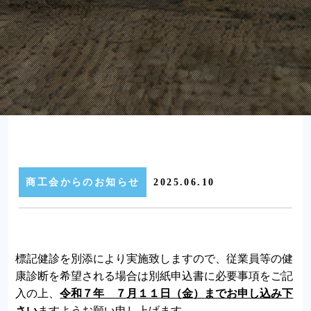
商工会からのお知らせ
2025.06.10
標記健診を別添により実施致しますので、従業員等の健
康診断を希望される場合は別紙申込書に必要事項をご記
入の上、
令和７年 ７
月
１１
日（
金
）
までお申し込み下
さい
ますようお願い申し上げます。