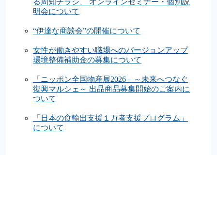
る周知チラシ、 オンラインセミナー・個別説
明会について
“伊達な商談会”の開催について
女性が働きやすい職場へのバージョンアップ
環境整備補助金の募集について
「ニッポン全国物産展2026」～未来へつなぐ
復興マルシェ～ 出品商品募集開始のご案内に
ついて
「日本の食輸出支援１万者支援プログラム」
について
アーカイブ