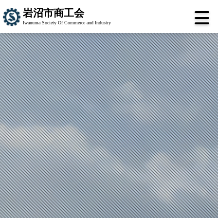
岩沼市商工会
Iwanuma Society Of Commerce and Industry