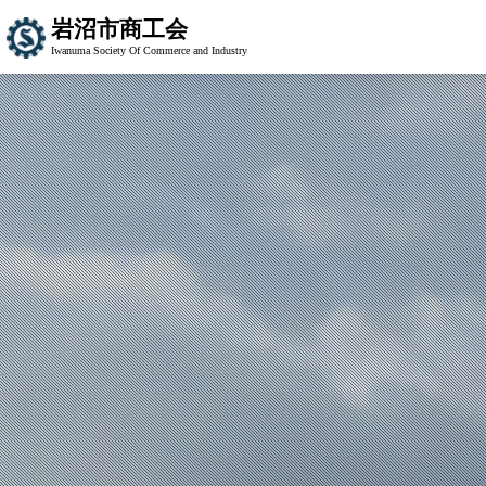
岩沼市商工会
Iwanuma Society Of Commerce and Industry