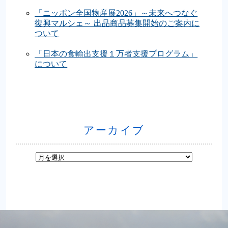
「ニッポン全国物産展2026」～未来へつなぐ
復興マルシェ～ 出品商品募集開始のご案内に
ついて
「日本の食輸出支援１万者支援プログラム」
について
アーカイブ