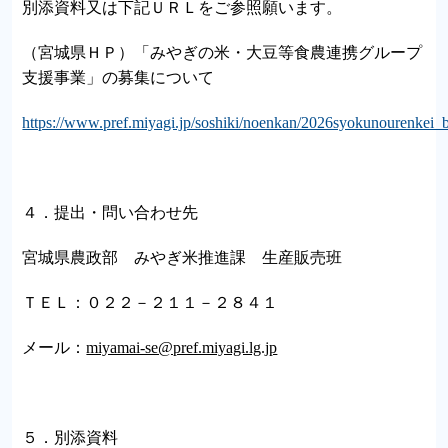
別添資料又は下記ＵＲＬをご参照願います。
（宮城県ＨＰ）「みやぎの米・大豆等食農連携グループ
支援事業」の募集について
https://www.pref.miyagi.jp/soshiki/noenkan/2026syokunourenkei_
４．提出・問い合わせ先
宮城県農政部 みやぎ米推進課 生産販売班
ＴＥＬ：０２２－２１１－２８４１
メール：
miyamai-se@pref.miyagi.lg.jp
５．別添資料