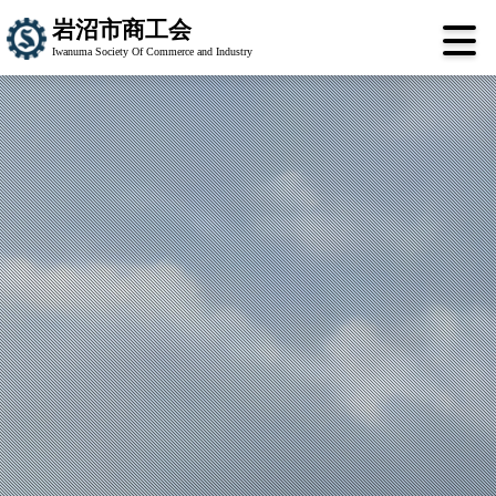
岩沼市商工会
Iwanuma Society Of Commerce and Industry