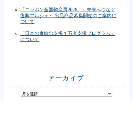
「ニッポン全国物産展2026」～未来へつなぐ
復興マルシェ～ 出品商品募集開始のご案内に
ついて
「日本の食輸出支援１万者支援プログラム」
について
アーカイブ