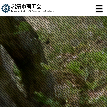
岩沼市商工会
Iwanuma Society Of Commerce and Industry