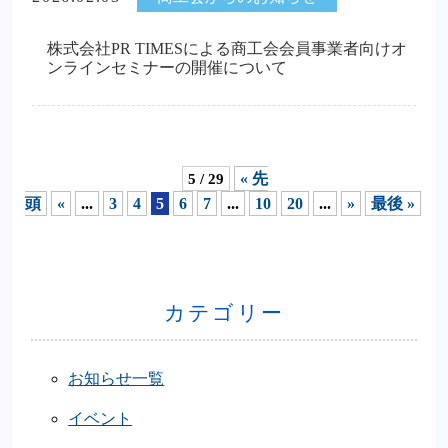
株式会社PR TIMESによる商工会会員事業者向けオ
ンラインセミナーの開催について
5 / 29
« 先
頭
«
...
3
4
5
6
7
...
10
20
...
»
最後 »
カテゴリー
お知らせ一覧
イベント