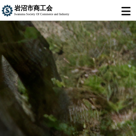
岩沼市商工会
Iwanuma Society Of Commerce and Industry